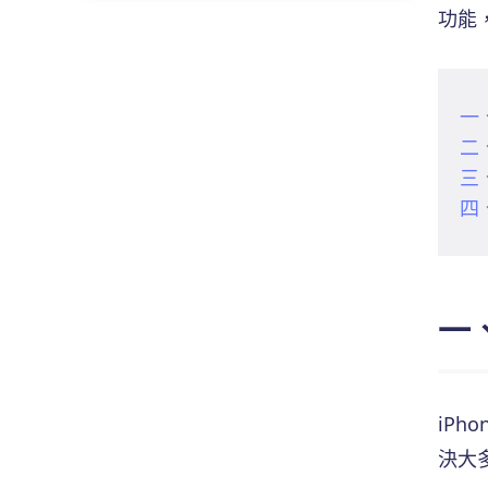
iPhone 改定位免費
功能
寶可夢外掛 iOS 下載免費
Monster Hunter Now 模擬器
Android 更改定位免費
無極汰那捕捉
Monster Hunter Now 攻略
LINE 轉地區
寶可夢座標
一
魔物獵人 Now 最佳飛人工具選擇
App Store 跨區下載大陸
二
無法偵測目前位置 12
MHN 正在取得位置資訊
免費虛擬定位工具大全
三
寶可夢自動抓寶
四
寶可夢外掛下載手機版
寶可夢飛人技巧大揭秘
Pokemon Go 砰頭小丑捕捉
一
大家找寶貝
寶可夢自動走路
iP
決大