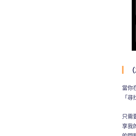
（
當你
「尋
只需
享我
的問