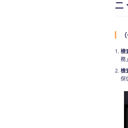
二
（
檢
務
檢
保