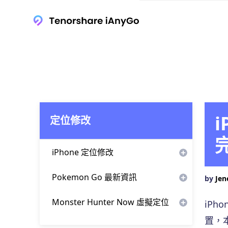
定位修改
iPhone 定位修改
剪映台灣下載
Pokemon Go 最新資訊
by
Jen
Apple Watch血壓台灣破解
Pokemon Go 捷克羅姆捕捉
Monster Hunter Now 虛擬定位
iP
iOS 虛擬定位
寶可夢雷達
置，
魔物獵人 Now 飛人