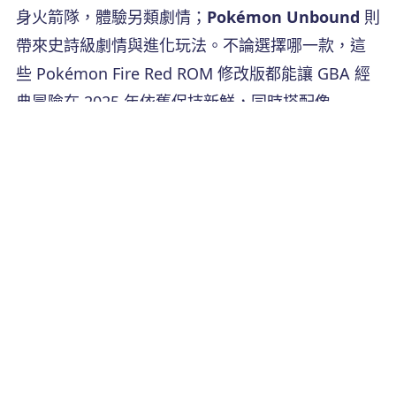
身火箭隊，體驗另類劇情；
Pokémon Unbound
則
帶來史詩級劇情與進化玩法。不論選擇哪一款，這
些 Pokémon Fire Red ROM 修改版都能讓 GBA 經
典冒險在 2025 年依舊保持新鮮，同時搭配像
iAnyGo
這類定位修改工具，更能解鎖更多遊戲樂
趣！
立即購買
立即購買
更新於2024-05-13 / 更新為
定位修改