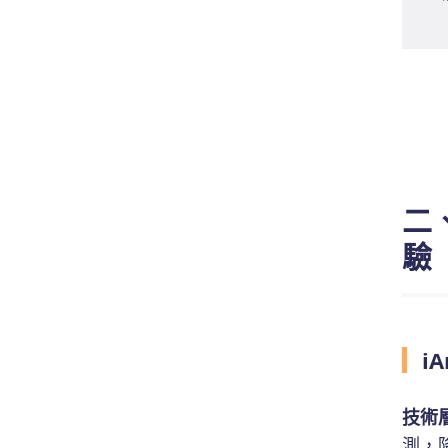
二、
驗
i
技術
測，