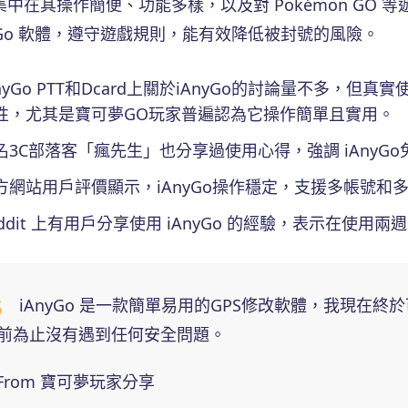
集中在其操作簡便、功能多樣，以及對 Pokémon GO
nyGo 軟體，遵守遊戲規則，能有效降低被封號的風險。
AnyGo PTT和Dcard上關於iAnyGo的討論量不多
性，尤其是寶可夢GO玩家普遍認為它操作簡單且實用。
名3C部落客「瘋先生」也分享過使用心得，強調 iAnyG
方網站用戶評價顯示，iAnyGo操作穩定，支援多帳號
eddit 上有用戶分享使用 iAnyGo 的經驗，表示在
iAnyGo 是一款簡單易用的GPS修改軟體，我現在
前為止沒有遇到任何安全問題。
- From 寶可夢玩家分享