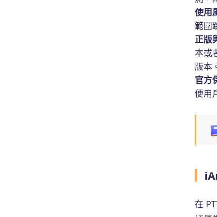
使用
範圍
正版
本或
版本
官方
便用
i
在 P