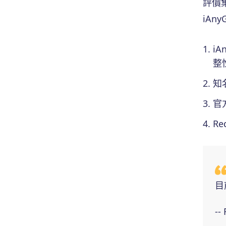
評價
iA
i
整
知
官
R
目
-