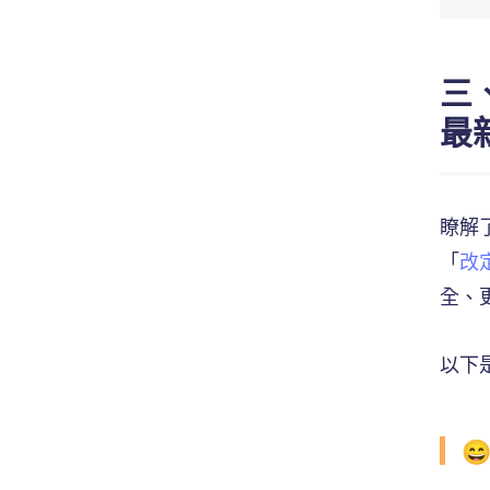
三
最
瞭解了
「
改
全、
以下是
