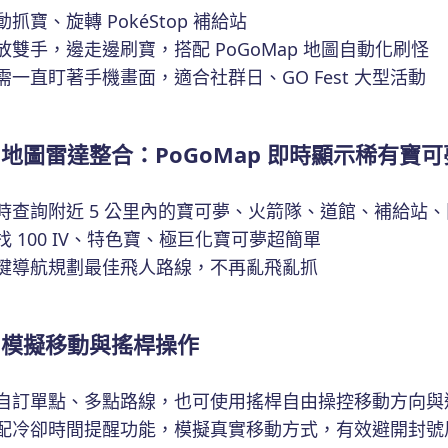
自動抓寶、旋轉 PokéStop 補給站
解放雙手，邊走邊刷寶，搭配 PoGoMap 地圖自動化刷怪
不需一直盯著手機畫面，適合社群日、GO Fest 大型活動
地圖雷達整合：PoGoMap 即時顯示稀有寶可
⃣即時查詢附近 5 公里內的寶可夢、火箭隊、道館、補給站
尋找 100 IV、特色寶、極巨化寶可夢超簡單
⃣一鍵導航規劃最佳飛人路線，不再亂飛亂抓
模擬移動與搖桿操作
⃣可自訂單點、多點路線，也可使用搖桿自由操控移動方向與
⃣搭配冷卻時間提醒功能，模擬真實移動方式，有效避開封號