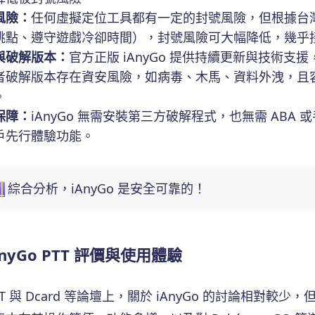
風險：
任何虛擬定位工具都有一定的封號風險，但根據台灣用
跳點、遵守遊戲冷卻時間），封號風險可大幅降低，幾乎
與破解版本：
官方正版 iAnyGo 提供持續更新與技術支援
者破解版本存在資安風險，如病毒、木馬、資料外洩，且
。
保障：
iAnyGo 無需安裝第三方破解程式，也無需 AB
戶先行體驗功能。
綜合分析，iAnyGo 是安全可靠的！
AnyGo PTT 評價與使用體驗
TT 與 Dcard 等論壇上，關於 iAnyGo 的討論相