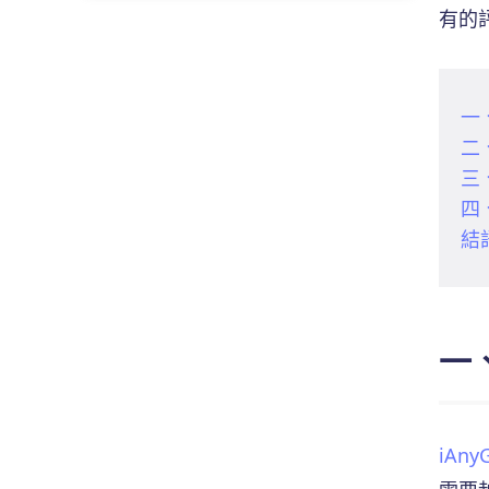
iPhone 改定位免費
有的
寶可夢外掛 iOS 下載免費
Monster Hunter Now 模擬器
Android 更改定位免費
無極汰那捕捉
Monster Hunter Now 攻略
LINE 轉地區
寶可夢座標
一
魔物獵人 Now 最佳飛人工具選擇
App Store 跨區下載大陸
二、
無法偵測目前位置 12
MHN 正在取得位置資訊
免費虛擬定位工具大全
三
寶可夢自動抓寶
四、
寶可夢外掛下載手機版
結
寶可夢飛人技巧大揭秘
Pokemon Go 砰頭小丑捕捉
一
大家找寶貝
寶可夢自動走路
iAny