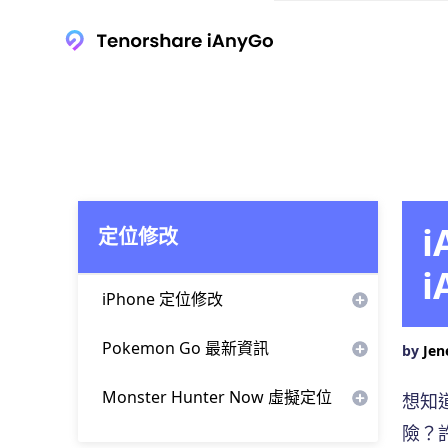
定位修改
iPhone 定位修改
剪映台灣下載
Pokemon Go 最新資訊
by
Jen
Apple Watch血壓台灣破解
Pokemon Go 捷克羅姆捕捉
Monster Hunter Now 虛擬定位
想知
iOS 虛擬定位
寶可夢雷達
險？許
魔物獵人 Now 飛人