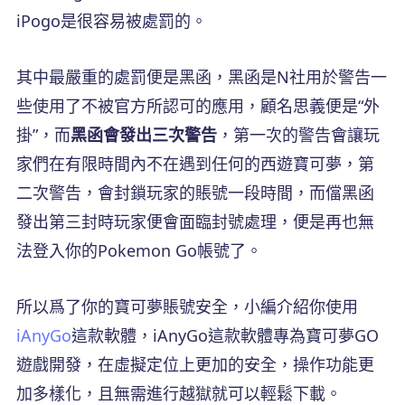
iPogo是很容易被處罰的。
其中最嚴重的處罰便是黑函，黑函是N社用於警告一
些使用了不被官方所認可的應用，顧名思義便是“外
掛”，而
黑函會發出三次警告
，第一次的警告會讓玩
家們在有限時間內不在遇到任何的西遊寶可夢，第
二次警告，會封鎖玩家的賬號一段時間，而儅黑函
發出第三封時玩家便會面臨封號處理，便是再也無
法登入你的Pokemon Go帳號了。
所以爲了你的寶可夢賬號安全，小編介紹你使用
iAnyGo
這款軟體，iAnyGo這款軟體專為寶可夢GO
遊戲開發，在虛擬定位上更加的安全，操作功能更
加多樣化，且無需進行越獄就可以輕鬆下載。