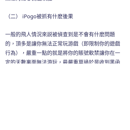
（二） iPogo被抓有什麽後果
一般的飛人情況來説被偵查到是不會有什麽問題
的，頂多是讓你無法正常玩游戲（即限制你的遊戲
行為），嚴重一點的就是將你的賬號軟禁讓你在一
定的天數裏面無法游玩，最嚴重莫過於是收到黑函
被永久封禁賬號。如果你害怕以上情況的話，我推
薦你使用
iAnyGo
，它的獨家功能冷卻時間功能，能
夠提醒和限制玩家在短時間内不要頻繁更改定位位
置，從而達到大幅度降低被偵測到的風險，還有
iAnyGo的調整移動速度功能能夠讓你在移動是更像
真人。