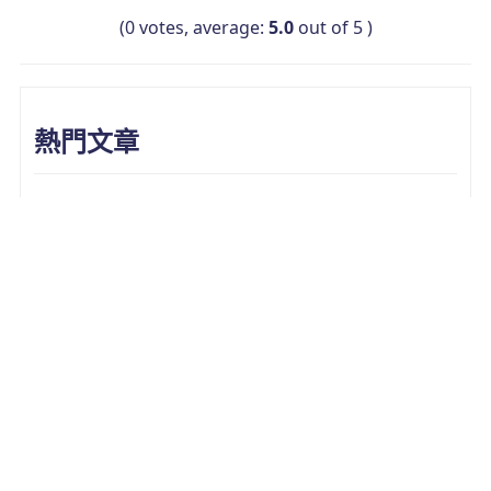
(
0
votes, average:
5.0
out of 5 )
熱門文章
寶可夢雷達指南：7款 Pokemon Go寶可夢
雷達網頁版&App別錯過
2025Pokemon Go象徵鳥哪裡抓?象徵鳥座
標與捕捉技巧
Pokemon Go 神奧之石怎麼拿？大量神奧石
獲取方法與進化推薦