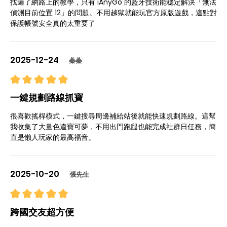
找遍了網路上的教學，只有 iAnyGo 的藍牙技術能穩定解決「無法
偵測目前位置 12」的問題。不用越獄就能玩官方原版遊戲，這點對
保護帳號安全真的太重要了
2025-12-24
蓁蓁
一鍵規劃路線抓寶
很喜歡搖桿模式，一鍵搜尋周邊補給站後就能快速規劃路線。這幫
我收集了大量色違寶可夢，不用出門跑腿也能完成社群日任務，簡
直是懶人玩家的最高福音。
2025-10-20
張先生
跨國交友超方便