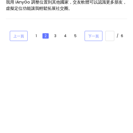
我用 iAnyGo 調整位置到其他國家，交友軟體可以認識更多朋友，
虛擬定位功能讓我輕鬆拓展社交圈。
1
2
3
4
5
/
6
上一頁
下一頁